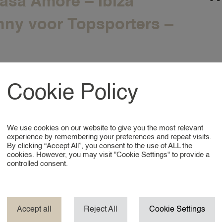
asa Amore – Ibiza
ny voor Topsporters –
veen – Per direct
Cookie Policy
 Arnhem voor
avonden!
We use cookies on our website to give you the most relevant
experience by remembering your preferences and repeat visits.
By clicking “Accept All”, you consent to the use of ALL the
maken? Voor een speciaal initiatief, georganiseerd voor
cookies. However, you may visit "Cookie Settings" to provide a
 de Gemeente Arnhem, zoeken wij enthousiaste nannies
controlled consent.
p te passen.
e Baby Nanny – Wassenaar
Accept all
Reject All
Cookie Settings