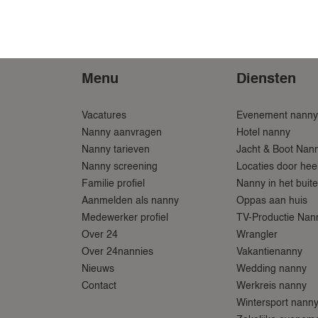
Menu
Diensten
Vacatures
Evenement nann
Nanny aanvragen
Hotel nanny
Nanny tarieven
Jacht & Boot Nan
Nanny screening
Locaties door hee
Familie profiel
Nanny in het buit
Aanmelden als nanny
Oppas aan huis
Medewerker profiel
TV-Productie Nann
Over 24
Wrangler
Over 24nannies
Vakantienanny
Nieuws
Wedding nanny
Contact
Werkreis nanny
Wintersport nann