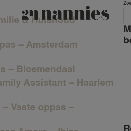
Zo
amilie & Huishoud
M
b
oppas – Amsterdam
as – Bloemendaal
amily Assistant – Haarlem
l – Vaste oppas –
R