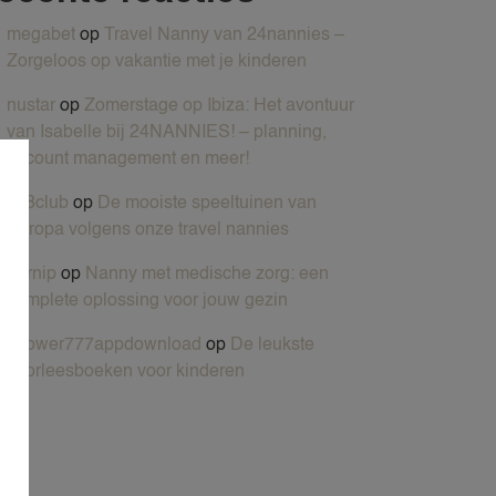
ZAKELIJKE OPPASDIENSTEN
megabet
op
Travel Nanny van 24nannies –
Zorgeloos op vakantie met je kinderen
ZOMERVAKANTIE NANNY
nustar
op
Zomerstage op Ibiza: Het avontuur
van Isabelle bij 24NANNIES! – planning,
account management en meer!
x88club
op
De mooiste speeltuinen van
Europa volgens onze travel nannies
pornip
op
Nanny met medische zorg: een
complete oplossing voor jouw gezin
vpower777appdownload
op
De leukste
voorleesboeken voor kinderen