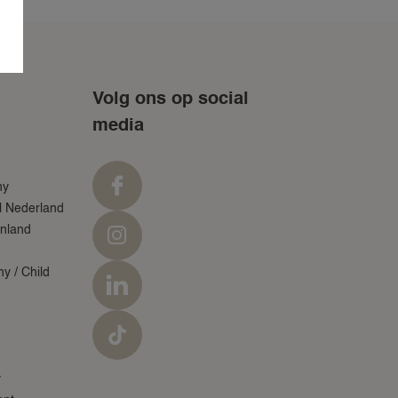
Volg ons op social
media
y
ny
l Nederland
enland
y / Child
y