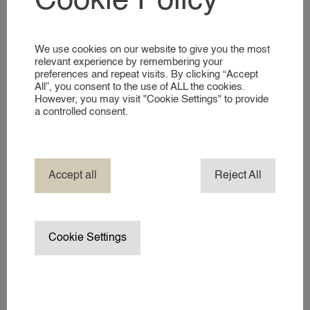
Cookie Policy
KIJKJE IN ONZE WERELD
Laatste nieuwtjes
We use cookies on our website to give you the most
DIENSTEN
relevant experience by remembering your
preferences and repeat visits. By clicking “Accept
EVENEMENT NANNY
All”, you consent to the use of ALL the cookies.
However, you may visit "Cookie Settings" to provide
HOTEL NANNY
a controlled consent.
JACHT & BOOT NANNY
MERK AMBASSADEUR
NANNY IN HET BUITENLAND
Accept all
Reject All
NANNY / OPPAS AAN HUIS
TV- PRODUCTIE NANNY / CHILD 
VAKANTIENANNY
De mooiste speeltuinen van Europa volgens
Cookie Settings
onze travel nannies
WEDDING NANNY
In dit artikel delen onze travel nannies hun favoriete
WERKREIS NANNY
speeltuinen van Europa. Van sprookjesachtige speelparken tot
WINTERSPORT NANNY
creatieve klimwerelden en avontuurlijke speeltuinen: dit zijn
ZAKELIJK EVENEMENT
plekken waar fantasie, beweging en plezier samenkomen voor