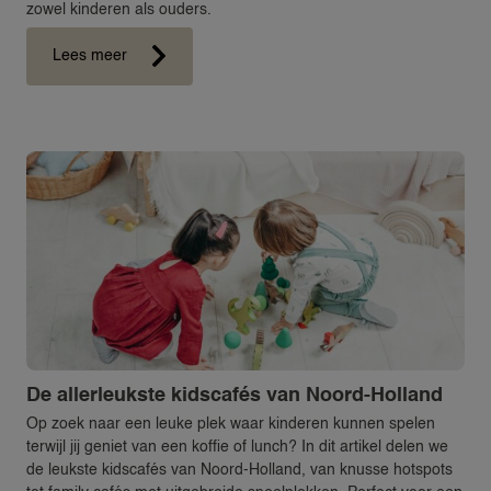
zowel kinderen als ouders.
ZAKELIJKE OPPASDIENSTEN
ZOMERVAKANTIE NANNY
Lees meer
OVER
OVER 24NANNIES
NIEUWS
VEEL GESTELDE VRAGEN & CON
24AROUND
24VILLAS
De allerleukste kidscafés van Noord-Holland
Op zoek naar een leuke plek waar kinderen kunnen spelen
terwijl jij geniet van een koffie of lunch? In dit artikel delen we
de leukste kidscafés van Noord-Holland, van knusse hotspots