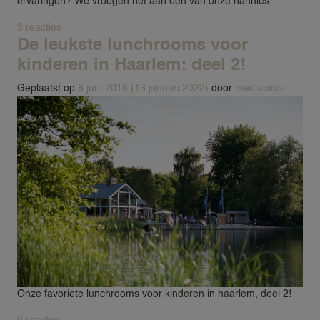
ervaringen? We vroegen het aan een van onze nannies!
op Interview met een 24NANNY
3 reacties
De leukste lunchrooms voor
kinderen in Haarlem: deel 2!
Geplaatst op
8 juni 2018
(13 januari 2022)
door
mediabirds
Onze favoriete lunchrooms voor kinderen in haarlem, deel 2!