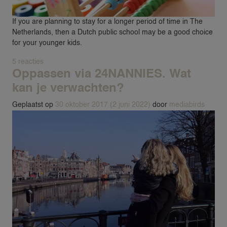
ZAKELIJKE OPPASDIENSTEN
If you are planning to stay for a longer period of time in The
ZOMERVAKANTIE NANNY
Netherlands, then a Dutch public school may be a good choice
for your younger kids.
OVER
op Information for expats: Are you looking for a school f
5 reacties
Oppassen via 24NANNIES. Wat
OVER 24NANNIES
kan je verwachten?
NIEUWS
Geplaatst op
30 oktober 2017
(2 juni 2022)
door
mediabirds
VEEL GESTELDE VRAGEN & CON
24AROUND
24VILLAS