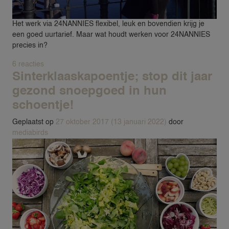
Het werk via 24NANNIES flexibel, leuk en bovendien krijg je
een goed uurtarief. Maar wat houdt werken voor 24NANNIES
precies in?
op Oppassen via 24NANNIES. Wat kan je verwachten?
6 reacties
Sinterklaaskapoentje; stop dit jaar
gezond snoepgoed in hun
schoentje!
Geplaatst op
27 oktober 2017
(13 januari 2022)
door
mediabirds