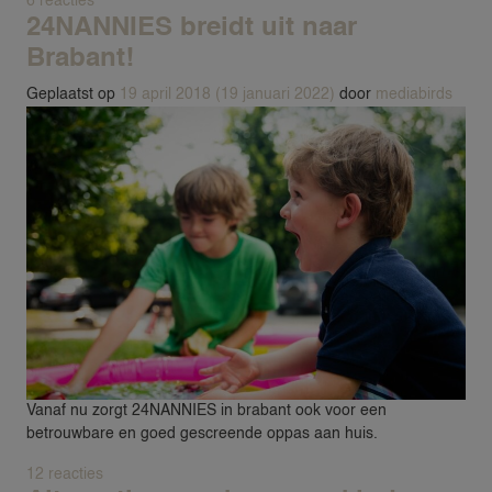
op De leukste lunchrooms voor kinderen in Haarlem: deel
6 reacties
24NANNIES breidt uit naar
Brabant!
Geplaatst op
19 april 2018
(19 januari 2022)
door
mediabirds
Vanaf nu zorgt 24NANNIES in brabant ook voor een
betrouwbare en goed gescreende oppas aan huis.
op 24NANNIES breidt uit naar Brabant!
12 reacties