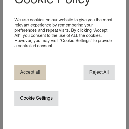
De leukste en gezelligste lunchtrooms!
KIJKJE IN ONZE WERELD
op Leukste lunchrooms voor kinderen in Amsterdam
3 reacties
Information for expats: Are you
We use cookies on our website to give you the most
DIENSTEN
relevant experience by remembering your
looking for a school for your
preferences and repeat visits. By clicking “Accept
EVENEMENT NANNY
children? A Dutch public school
All”, you consent to the use of ALL the cookies.
However, you may visit "Cookie Settings" to provide
HOTEL NANNY
may be the answer
a controlled consent.
JACHT & BOOT NANNY
Geplaatst op
31 oktober 2017
(21 januari 2022)
door
MERK AMBASSADEUR
mediabirds
NANNY IN HET BUITENLAND
Accept all
Reject All
NANNY / OPPAS AAN HUIS
TV- PRODUCTIE NANNY / CHILD 
VAKANTIENANNY
Cookie Settings
WEDDING NANNY
WERKREIS NANNY
WINTERSPORT NANNY
ZAKELIJK EVENEMENT