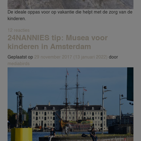
De ideale oppas voor op vakantie die helpt met de zorg van de
kinderen.
op Uitgelicht: de vakantie nanny
12 reacties
24NANNIES tip: Musea voor
kinderen in Amsterdam
Geplaatst op
29 november 2017
(13 januari 2022)
door
mediabirds