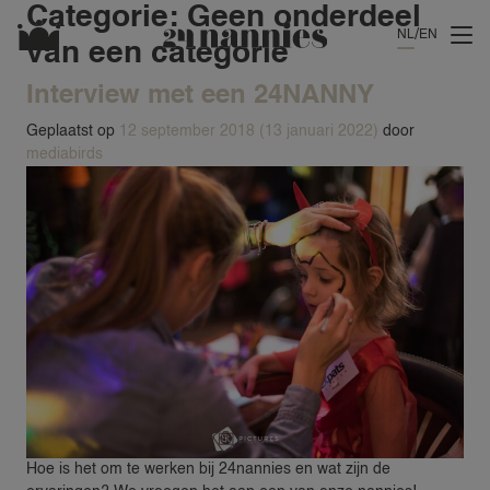
Categorie:
Geen onderdeel
NL
EN
van een categorie
Interview met een 24NANNY
Geplaatst op
12 september 2018
(13 januari 2022)
door
mediabirds
Hoe is het om te werken bij 24nannies en wat zijn de