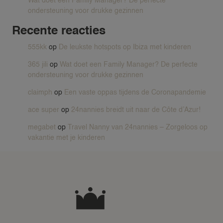
Wat doet een Family Manager? De perfecte
ondersteuning voor drukke gezinnen
Recente reacties
555kk
op
De leukste hotspots op Ibiza met kinderen
365 jili
op
Wat doet een Family Manager? De perfecte
ondersteuning voor drukke gezinnen
claimph
op
Een vaste oppas tijdens de Coronapandemie
ace super
op
24nannies breidt uit naar de Côte d’Azur!
megabet
op
Travel Nanny van 24nannies – Zorgeloos op
vakantie met je kinderen