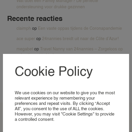
Wat doet een Family Manager? De perfecte
NANNY TARIEVEN
ondersteuning voor drukke gezinnen
LOCATIES
Recente reacties
VOOR GEZINNEN
KIJKJE IN ONZE WERELD
claimph
op
Een vaste oppas tijdens de Coronapandemie
ace super
op
24nannies breidt uit naar de Côte d’Azur!
NANNIES
megabet
op
Travel Nanny van 24nannies – Zorgeloos op
vakantie met je kinderen
AANMELDEN ALS NANNY
nustar
op
Zomerstage op Ibiza: Het avontuur van Isabelle
VOOR NANNIES
Cookie Policy
bij 24NANNIES! – planning, account management en
KIJKJE IN ONZE WERELD
meer!
x88club
op
De mooiste speeltuinen van Europa volgens
We use cookies on our website to give you the most
DIENSTEN
onze travel nannies
relevant experience by remembering your
preferences and repeat visits. By clicking “Accept
EVENEMENT NANNY
All”, you consent to the use of ALL the cookies.
However, you may visit "Cookie Settings" to provide
HOTEL NANNY
a controlled consent.
JACHT & BOOT NANNY
MERK AMBASSADEUR