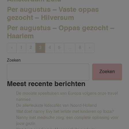
Per augustus – Vaste oppas
gezocht – Hilversum
Per augustus – Oppas gezocht –
Haarlem
Berichten navigatie
«
1
2
3
4
5
…
8
»
Zoeken
Zoeken
Meest recente berichten
De mooiste speeltuinen van Europa volgens onze travel
VACATURES
nannies
De allerleukste kidscafés van Noord-Holland
GEZINNEN
Wat doet nanny Evy het liefste met kinderen op Ibiza?
Nanny met medische zorg: een complete oplossing voor
NANNY AANVRAGEN
jouw gezin