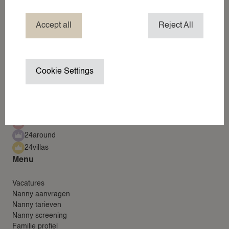
NANNY IN HET BUITENLAND
Accept all
Reject All
NANNY / OPPAS AAN HUIS
TV- PRODUCTIE NANNY / CHILD 
VAKANTIENANNY
Cookie Settings
WEDDING NANNY
WERKREIS NANNY
Vacatures
WINTERSPORT NANNY
ZAKELIJK EVENEMENT
24nannies
ZAKELIJKE OPPASDIENSTEN
24around
24villas
ZOMERVAKANTIE NANNY
Menu
OVER
Vacatures
Nanny aanvragen
OVER 24NANNIES
Nanny tarieven
Nanny screening
NIEUWS
Familie profiel