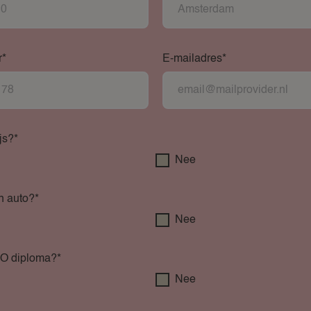
r*
E-mailadres*
js?*
Nee
n auto?*
Nee
O diploma?*
Nee