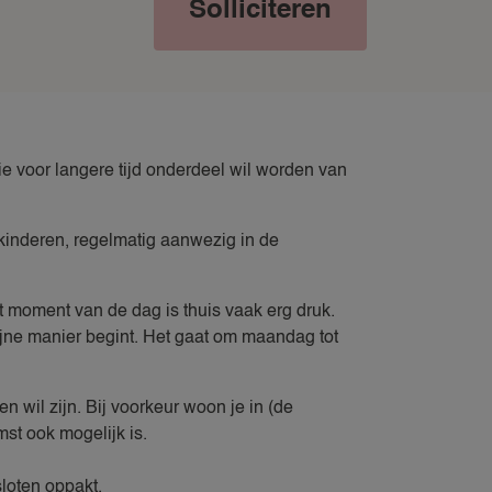
Solliciteren
ZAKELIJKE OPPASDIENSTEN
ZOMERVAKANTIE NANNY
ie voor langere tijd onderdeel wil worden van
 kinderen, regelmatig aanwezig in de
t moment van de dag is thuis vaak erg druk.
fijne manier begint. Het gaat om maandag tot
 wil zijn. Bij voorkeur woon je in (de
mst ook mogelijk is.
sloten oppakt.