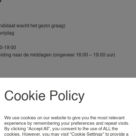
andidaat wacht het gezin graag)
vrijdag
0-19:00
breiding naar de middagen (ongeveer 16.00 – 19.00 uur)
Cookie Policy
nanny die dit gezin zoekt? Reageer dan via onze website. We ma
We use cookies on our website to give you the most relevant
experience by remembering your preferences and repeat visits.
By clicking “Accept All”, you consent to the use of ALL the
ny bij 24nannies? Stuur dan een WhatsApp-bericht naar de plan
cookies. However, you may visit "Cookie Settings" to provide a