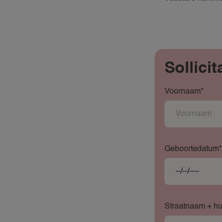
Sollicit
Voornaam*
Geboortedatum*
Straatnaam + h