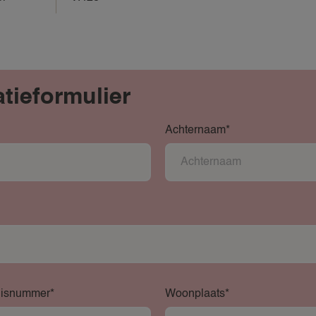
atieformulier
Achternaam*
uisnummer*
Woonplaats*