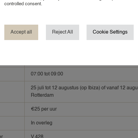
controlled consent.
 gegevens hieronder achter en wij nemen zo snel mogelijk cont
Accept all
Reject All
Cookie Settings
Rotterdam
Maandag tot en met vrijdag
07:00 tot 09:00
25 juli tot 12 augustus (op Ibiza) of vanaf 12 augu
Rotterdam
€25 per uur
In overleg
er
V.428