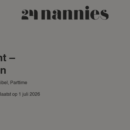
t –
en
ibel
,
Parttime
aatst op 1 juli 2026