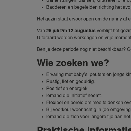
Samen zingen, dansen, knutselen of erop
Badderen en begeleiden richting het av
Het gezin staat ervoor open om de nanny af 
Van
25 juli t/m 12 augustus
verblijft het ge
Uiteraard worden werkdagen en vrije moment
Ben je deze periode nog niet beschikbaar? G
Wie zoeken we?
Ervaring met baby’s, peuters en jonge ki
Rustig, lief en geduldig.
Positief en energiek.
Iemand die initiatief neemt.
Flexibel en bereid om mee te denken over
Bij voorkeur woonachtig in (de omgeving
Iemand die zich voor langere tijd aan het
Praktische informati