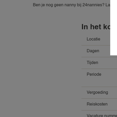
Ben je nog geen nanny bij 24nannies? Laat je
In het kort
Locatie
Dagen
Tijden
Periode
Vergoeding
Reiskosten
Vacature numm