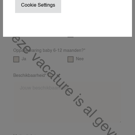
Heb je een pedagogische achtergrond/ervaring?*
Cookie Settings
WEDDING NANNY
Ja
Nee
WERKREIS NANNY
WINTERSPORT NANNY
Deze vacature is al gevuld!
Oppaservaring baby 0-6 maanden?*
ZAKELIJK EVENEMENT
Ja
Nee
ZAKELIJKE OPPASDIENSTEN
ZOMERVAKANTIE NANNY
Oppaservaring baby 6-12 maanden?*
Ja
Nee
OVER
Beschikbaarheid*
Op welke dagen en tijden ben jij meestal
OVER 24NANNIES
beschikbaar?
NIEUWS
VEEL GESTELDE VRAGEN & CON
24AROUND
24VILLAS