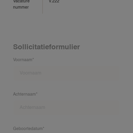
Vacature
V.222
nummer
Sollicitatieformulier
Voornaam*
Achternaam*
Geboortedatum*