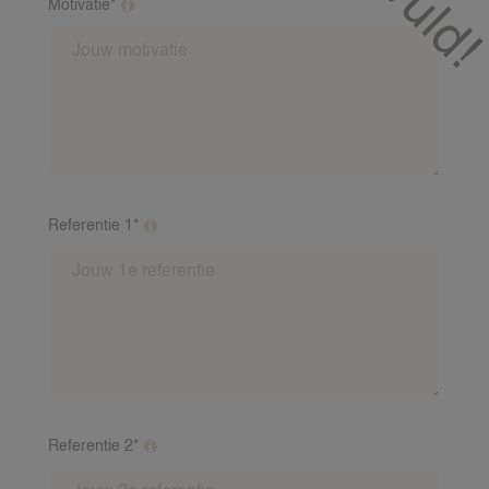
Motivatie*
Waarom vind jij het leuk om op te passen?
Referentie 1*
Vul minimaal 2 referenties van verschillende gezinnen
in. Dit mag een verhaaltje zijn van een oppasgezin
over jou als oppas. Inclusief: Voornaam, achternaam,
nummer en mailadres van de referent. Indien je baby
ervaring hebt, is een baby-referentie vereist. Wij
bellen deze referenten na.
Referentie 2*
Vul minimaal 2 referenties van verschillende gezinnen