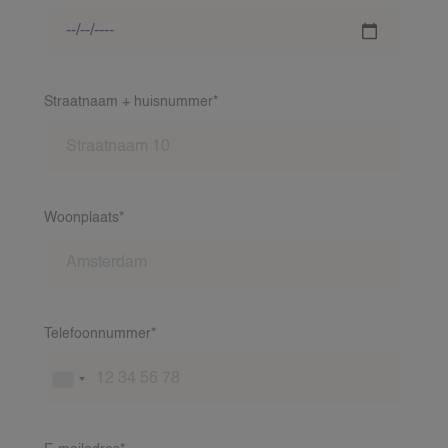
Straatnaam + huisnummer*
VACATURES
Woonplaats*
GEZINNEN
NANNY AANVRAGEN
NANNY TARIEVEN
Telefoonnummer*
LOCATIES
VOOR GEZINNEN
KIJKJE IN ONZE WERELD