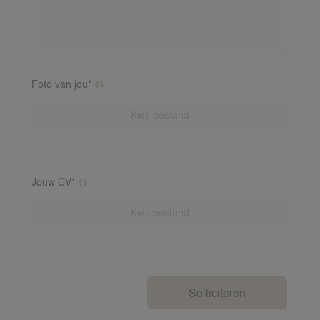
ervaring hebt, is een baby-referentie vereist. Wij
bellen deze referenten na.
Foto van jou*
Extra toelichting over deze vraag
Jouw CV*
Extra toelichting over deze vraag