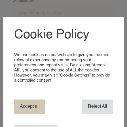
E-mailadres*
NANNIES
AANMELDEN ALS NANNY
VOOR NANNIES
Cookie Policy
Heb je je rijbewijs?*
KIJKJE IN ONZE WERELD
Ja
Nee
We use cookies on our website to give you the most
DIENSTEN
Heb je een eigen auto?*
relevant experience by remembering your
Ja
Nee
preferences and repeat visits. By clicking “Accept
EVENEMENT NANNY
All”, you consent to the use of ALL the cookies.
However, you may visit "Cookie Settings" to provide
HOTEL NANNY
a controlled consent.
Heb je een EHBO diploma?*
JACHT & BOOT NANNY
Ja
Nee
MERK AMBASSADEUR
NANNY IN HET BUITENLAND
Heb je een VOG?*
Accept all
Reject All
NANNY / OPPAS AAN HUIS
Ja
Nee
TV- PRODUCTIE NANNY / CHILD 
VAKANTIENANNY