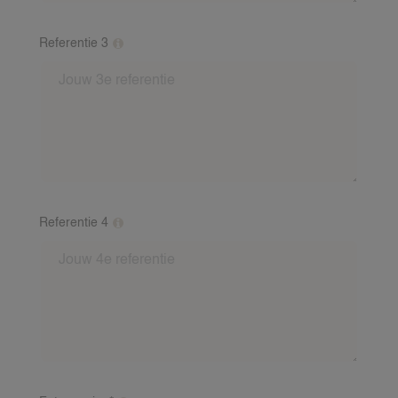
Referentie 3
Vul minimaal 2 referenties van verschillende gezinnen
in. Dit mag een verhaaltje zijn van een oppasgezin
over jou als oppas. Inclusief: Voornaam, achternaam,
nummer en mailadres van de referent. Indien je baby
ervaring hebt, is een baby-referentie vereist. Wij
bellen deze referenten na.
Referentie 4
Vul minimaal 2 referenties van verschillende gezinnen
in. Dit mag een verhaaltje zijn van een oppasgezin
over jou als oppas. Inclusief: Voornaam, achternaam,
nummer en mailadres van de referent. Indien je baby
ervaring hebt, is een baby-referentie vereist. Wij
bellen deze referenten na.