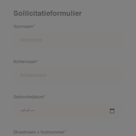
Sollicitatieformulier
Voornaam*
VACATURES
GEZINNEN
Achternaam*
NANNY AANVRAGEN
NANNY TARIEVEN
LOCATIES
Geboortedatum*
VOOR GEZINNEN
KIJKJE IN ONZE WERELD
NANNIES
Straatnaam + huisnummer*