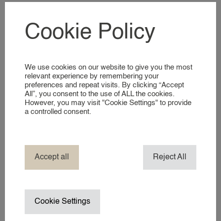
AANMELDEN ALS NANNY
VOOR NANNIES
Cookie Policy
KIJKJE IN ONZE WERELD
Woonplaats*
We use cookies on our website to give you the most
DIENSTEN
relevant experience by remembering your
preferences and repeat visits. By clicking “Accept
EVENEMENT NANNY
All”, you consent to the use of ALL the cookies.
However, you may visit "Cookie Settings" to provide
HOTEL NANNY
Telefoonnummer*
a controlled consent.
JACHT & BOOT NANNY
MERK AMBASSADEUR
NANNY IN HET BUITENLAND
Accept all
Reject All
NANNY / OPPAS AAN HUIS
E-mailadres*
TV- PRODUCTIE NANNY / CHILD 
VAKANTIENANNY
Cookie Settings
WEDDING NANNY
WERKREIS NANNY