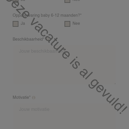
Deze vacature is al gevuld!
Oppaservaring baby 6-12 maanden?*
Ja
Nee
Beschikbaarheid*
Op welke dagen en tijden ben jij meestal
beschikbaar?
Motivatie*
Waarom vind jij het leuk om op te passen?