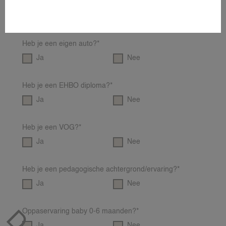
Heb je je rijbewijs?*
WINTERSPORT NANNY
Ja
Nee
ZAKELIJK EVENEMENT
ZAKELIJKE OPPASDIENSTEN
Heb je een eigen auto?*
ZOMERVAKANTIE NANNY
Ja
Nee
Heb je een EHBO diploma?*
OVER
Ja
Nee
OVER 24NANNIES
NIEUWS
Heb je een VOG?*
VEEL GESTELDE VRAGEN & CON
Ja
Nee
24AROUND
24VILLAS
Heb je een pedagogische achtergrond/ervaring?*
Ja
Nee
Oppaservaring baby 0-6 maanden?*
Ja
Nee