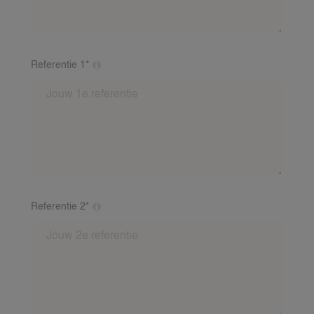
Referentie 1*
Vul minimaal 2 referenties van verschillende gezinnen
in. Dit mag een verhaaltje zijn van een oppasgezin
over jou als oppas. Inclusief: Voornaam, achternaam,
nummer en mailadres van de referent. Indien je baby
ervaring hebt, is een baby-referentie vereist. Wij
bellen deze referenten na.
Referentie 2*
Vul minimaal 2 referenties van verschillende gezinnen
in. Dit mag een verhaaltje zijn van een oppasgezin
over jou als oppas. Inclusief: Voornaam, achternaam,
nummer en mailadres van de referent. Indien je baby
ervaring hebt, is een baby-referentie vereist. Wij
bellen deze referenten na.