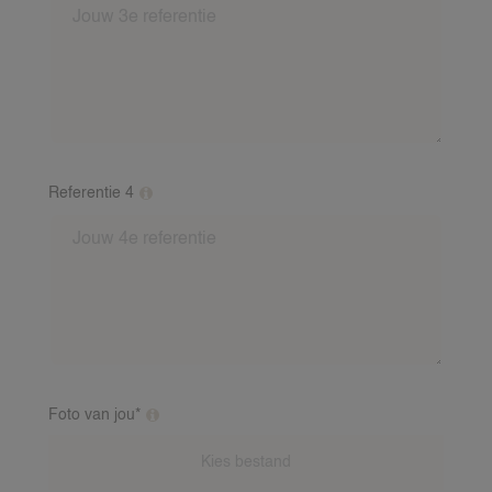
in. Dit mag een verhaaltje zijn van een oppasgezin
over jou als oppas. Inclusief: Voornaam, achternaam,
nummer en mailadres van de referent. Indien je baby
ervaring hebt, is een baby-referentie vereist. Wij
bellen deze referenten na.
Referentie 4
Vul minimaal 2 referenties van verschillende gezinnen
in. Dit mag een verhaaltje zijn van een oppasgezin
over jou als oppas. Inclusief: Voornaam, achternaam,
nummer en mailadres van de referent. Indien je baby
ervaring hebt, is een baby-referentie vereist. Wij
bellen deze referenten na.
Foto van jou*
Extra toelichting over deze vraag