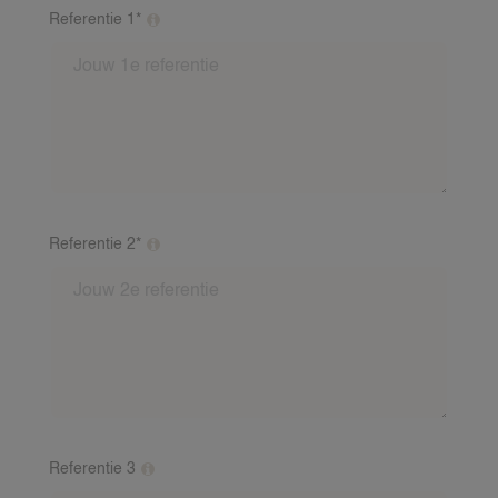
Referentie 1*
Vul minimaal 2 referenties van verschillende gezinnen
in. Dit mag een verhaaltje zijn van een oppasgezin
over jou als oppas. Inclusief: Voornaam, achternaam,
nummer en mailadres van de referent. Indien je baby
ervaring hebt, is een baby-referentie vereist. Wij
bellen deze referenten na.
Referentie 2*
Vul minimaal 2 referenties van verschillende gezinnen
in. Dit mag een verhaaltje zijn van een oppasgezin
over jou als oppas. Inclusief: Voornaam, achternaam,
nummer en mailadres van de referent. Indien je baby
ervaring hebt, is een baby-referentie vereist. Wij
bellen deze referenten na.
Referentie 3
Vul minimaal 2 referenties van verschillende gezinnen