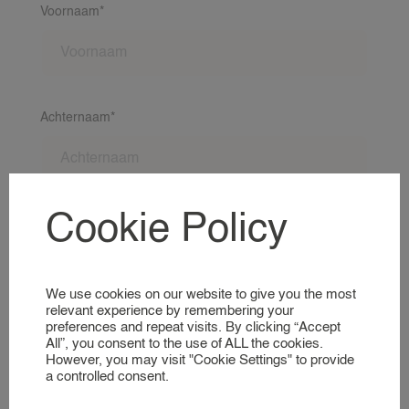
NANNY TARIEVEN
Voornaam*
LOCATIES
VOOR GEZINNEN
KIJKJE IN ONZE WERELD
Achternaam*
NANNIES
AANMELDEN ALS NANNY
VOOR NANNIES
Cookie Policy
Geboortedatum*
KIJKJE IN ONZE WERELD
We use cookies on our website to give you the most
DIENSTEN
relevant experience by remembering your
preferences and repeat visits. By clicking “Accept
Straatnaam + huisnummer*
EVENEMENT NANNY
All”, you consent to the use of ALL the cookies.
However, you may visit "Cookie Settings" to provide
HOTEL NANNY
a controlled consent.
JACHT & BOOT NANNY